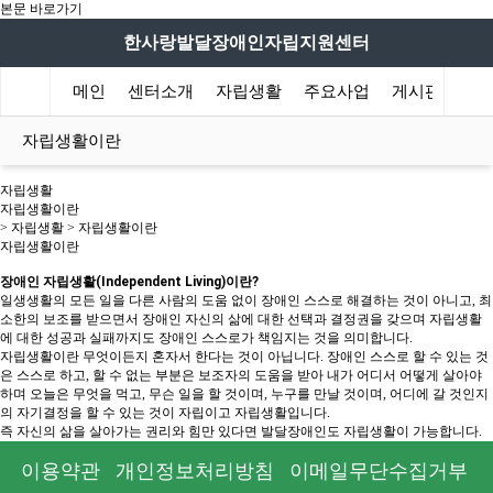
본문 바로가기
한사랑발달장애인자립지원센터
메인
센터소개
자립생활
주요사업
게시판
자
자립생활이란
자립생활
자립생활이란
> 자립생활 > 자립생활이란
자립생활이란
장애인 자립생활(Independent Living)이란?
일생생활의 모든 일을 다른 사람의 도움 없이 장애인 스스로 해결하는 것이 아니고, 최
소한의 보조를 받으면서 장애인 자신의 삶에 대한 선택과 결정권을 갖으며 자립생활
에 대한 성공과 실패까지도 장애인 스스로가 책임지는 것을 의미합니다.
자립생활이란 무엇이든지 혼자서 한다는 것이 아닙니다. 장애인 스스로 할 수 있는 것
은 스스로 하고, 할 수 없는 부분은 보조자의 도움을 받아 내가 어디서 어떻게 살아야
하며 오늘은 무엇을 먹고, 무슨 일을 할 것이며, 누구를 만날 것이며, 어디에 갈 것인지
의 자기결정을 할 수 있는 것이 자립이고 자립생활입니다.
즉 자신의 삶을 살아가는 권리와 힘만 있다면 발달장애인도 자립생활이 가능합니다.
이용약관
개인정보처리방침
이메일무단수집거부