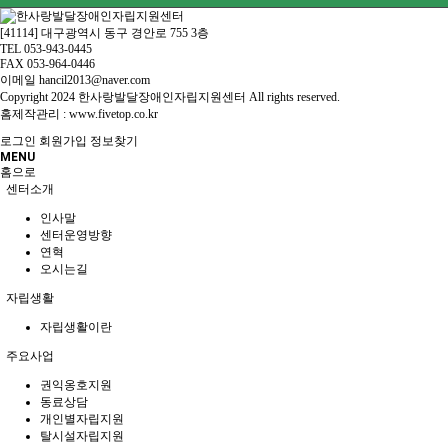
[41114] 대구광역시 동구 경안로 755 3층
TEL 053-943-0445
FAX 053-964-0446
이메일 hancil2013@naver.com
Copyright
2024 한사랑발달장애인자립지원센터 All rights reserved.
홈제작관리 :
www.fivetop.co.kr
로그인
회원가입
정보찾기
MENU
홈으로
센터소개
인사말
센터운영방향
연혁
오시는길
자립생활
자립생활이란
주요사업
권익옹호지원
동료상담
개인별자립지원
탈시설자립지원