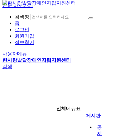
본문 바로가기
검색창
홈
로그인
회원가입
자립생활이란
문서자료실
권익옹호지원
공지사항
정보찾기
사진자료실
동료상담
자유게시판
자립생활
주요사업
게시판
사용자메뉴
개인별자립지원
동료상담
한사랑발달장애인자립지원센터
탈시설자립지원
자조모임
검색
선택사업
라디오방송
월별일정
전체메뉴
자료실
링크
전체메뉴표
게시판
공
지