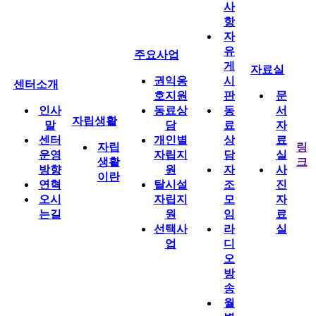
사
항
자
유
주요사업
게
자료실
권익옹
시
센터소개
호지원
판
문
인사
동료상
동
서
자립생활
말
담
료
자
센터
개인별
상
료
자립
링
운영
자립지
담
실
생활
크
방향
원
자
사
이란
연혁
탈시설
조
진
오시
자립지
모
자
는길
원
임
료
선택사
라
실
업
디
오
방
송
월